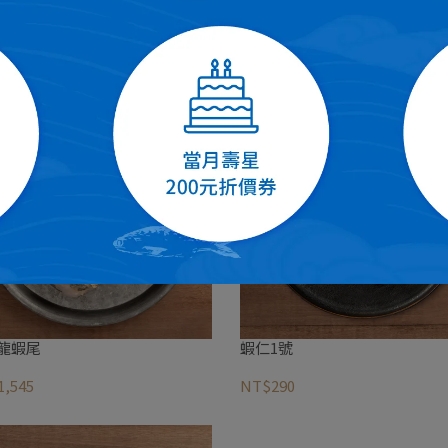
4號
蝦仁9號
220
NT$180
龍蝦尾
蝦仁1號
,545
NT$290