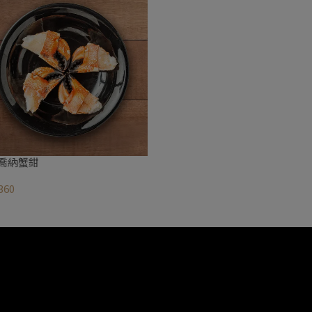
喬納蟹鉗
360