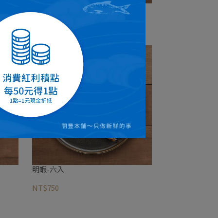
閤豐嚴選 草蝦
NT$280
明蝦-六入
NT$750