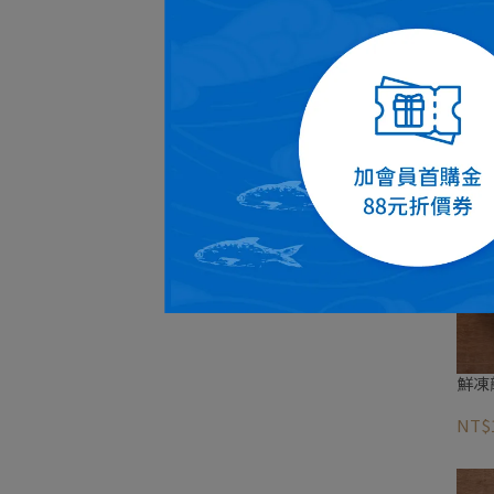
蝦仁
NT$
鮮凍
NT$1