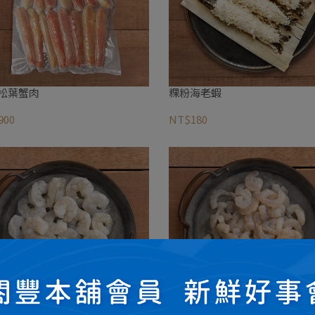
松葉蟹肉
粿粉海老蝦
900
NT$180